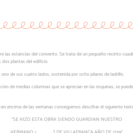
ntre las estancias del convento. Se trata de un pequeño recinto cu
 dos plantas del edificio.
o de sus cuatro lados, sostenida por ocho pilares de ladrillo.
oración de medias columnas que se aprecian en las esquinas, se pued
cen encima de las ventanas conseguimos descifrar el siguiente tex
“SE HIZO ESTA OBRA SIENDO GUARDIAN NUESTRO
HERMANO ¿________? DE VILLAFRANCA AÑO DE 1739”